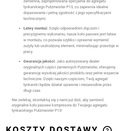
zamienna, zaprojektowana specjalnie do agregatu
tynkarskiego Putzmeister P13, co zapewnia idealne
dopasowanie i pełną zgodność z jego specyfikacjami
technicznymi.
Łatwy montaż:
Dzięki odpowiednim złączom i
precyzyjnemu wykonaniu, nasze koło pasowe jest łatwe
w montażu, co pozwala szybko i sprawnie wymienić
zużyty lub uszkodzony element, minimalizując przestoje w
pracy.
Gwarancja jakości:
Jako autoryzowany dealer
oryginalnych części zamiennych Putzmeister, oferujemy
gwarancję wysokiej jakości produktu oraz pełne wsparcie
techniczne. Dzięki naszym częściom, Twój agregat
tynkarski będzie działał sprawnie i niezawodnie przez
długi czas.
Nie zwlekaj, skontaktuj się z nami już dziś, aby zamówić
oryginalne koło pasowe kompresora do Twojego agregatu
tynkarskiego Putzmeister P13!
KOSZTY DOSTAWY