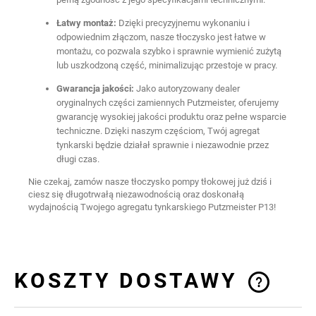
Łatwy montaż:
Dzięki precyzyjnemu wykonaniu i
odpowiednim złączom, nasze tłoczysko jest łatwe w
montażu, co pozwala szybko i sprawnie wymienić zużytą
lub uszkodzoną część, minimalizując przestoje w pracy.
Gwarancja jakości:
Jako autoryzowany dealer
oryginalnych części zamiennych Putzmeister, oferujemy
gwarancję wysokiej jakości produktu oraz pełne wsparcie
techniczne. Dzięki naszym częściom, Twój agregat
tynkarski będzie działał sprawnie i niezawodnie przez
długi czas.
Nie czekaj, zamów nasze tłoczysko pompy tłokowej już dziś i
ciesz się długotrwałą niezawodnością oraz doskonałą
wydajnością Twojego agregatu tynkarskiego Putzmeister P13!
KOSZTY DOSTAWY
CENA NIE ZAWIERA EWENTUALNYCH
KOSZTÓW PŁATNOŚCI