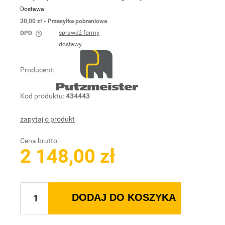
Dostawa:
30,00 zł
- Przesyłka pobraniowa
sprawdź formy
DPD
Cena nie zawiera ewentualnych kosztów płatności
dostawy
Producent:
Kod produktu:
434443
zapytaj o produkt
Cena brutto:
2 148,00 zł
DODAJ DO KOSZYKA