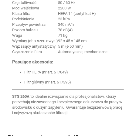
Częstotliwość
50 / 60 Hz
Moc wejściowa
2200 W
Klasa filtra
HEPA 14 (certyfikat H)
Podciśnienie
23 kPa
Przepływ powietrza
340 m³/h
Poziom hałasu
78 dB(A)
Waga
71 kg
Wymiary (dł. x szer. x wys.)
92 x 45 x 145 cm
Wąż ssący antystatyczny
5 m (ø 50 mm)
Czyszczenie filtra
Automatyczne, mechaniczne
Pasujące akcesoria:
Filtr HEPA (nr art. 617049)
Filtr główny (nr art. 617395)
STS 260A
to idealne rozwiązanie dla profesjonalistów, którzy
potrzebują niezawodnego i bezpiecznego odkurzacza do pracy w
środowisku o dużym zapyleniu. Gwarantuje bezprzerwową pracę
i najwyższą skuteczność filtracji.