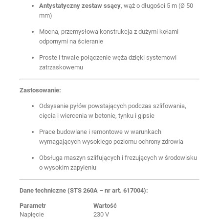
Antystatyczny zestaw ssący
, wąż o długości 5 m (Ø 50
mm)
Mocna, przemysłowa konstrukcja z dużymi kołami
odpornymi na ścieranie
Proste i trwałe połączenie węża dzięki systemowi
zatrzaskowemu
Zastosowanie:
Odsysanie pyłów powstających podczas szlifowania,
cięcia i wiercenia w betonie, tynku i gipsie
Prace budowlane i remontowe w warunkach
wymagających wysokiego poziomu ochrony zdrowia
Obsługa maszyn szlifujących i frezujących w środowisku
o wysokim zapyleniu
Dane techniczne (STS 260A – nr art. 617004):
Parametr
Wartość
Napięcie
230 V