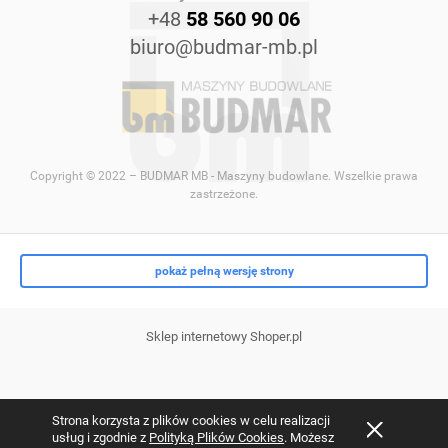
+48
58 560 90 06
biuro@budmar-mb.pl
Copyright © 2022 – BUDMAR MB - Maszyny budowlane. Wszelkie prawa
zastrzeżone.
pokaż pełną wersję strony
Sklep internetowy Shoper.pl
Strona korzysta z plików cookies w celu realizacji
usług i zgodnie z
Polityką Plików Cookies
. Możesz