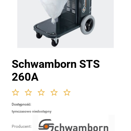
Schwamborn STS
260A
Dostępność:
tymczasowo niedostępny
Producent: