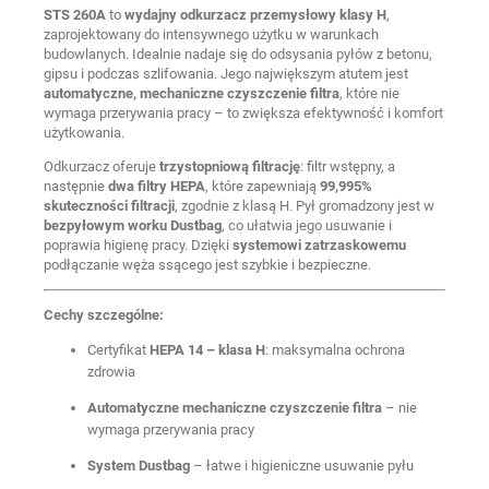
STS 260A
to
wydajny odkurzacz przemysłowy klasy H
,
zaprojektowany do intensywnego użytku w warunkach
budowlanych. Idealnie nadaje się do odsysania pyłów z betonu,
gipsu i podczas szlifowania. Jego największym atutem jest
automatyczne, mechaniczne czyszczenie filtra
, które nie
wymaga przerywania pracy – to zwiększa efektywność i komfort
użytkowania.
Odkurzacz oferuje
trzystopniową filtrację
: filtr wstępny, a
następnie
dwa filtry HEPA
, które zapewniają
99,995%
skuteczności filtracji
, zgodnie z klasą H. Pył gromadzony jest w
bezpyłowym worku Dustbag
, co ułatwia jego usuwanie i
poprawia higienę pracy. Dzięki
systemowi zatrzaskowemu
podłączanie węża ssącego jest szybkie i bezpieczne.
Cechy szczególne:
Certyfikat
HEPA 14 – klasa H
: maksymalna ochrona
zdrowia
Automatyczne mechaniczne czyszczenie filtra
– nie
wymaga przerywania pracy
System Dustbag
– łatwe i higieniczne usuwanie pyłu