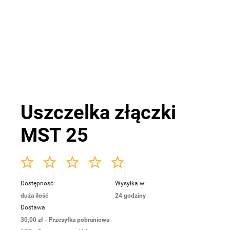
Uszczelka złączki
MST 25
Dostępność:
Wysyłka w:
duża ilość
24 godziny
Dostawa:
30,00 zł
- Przesyłka pobraniowa