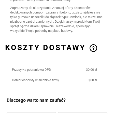
Zapraszamy do skorzystania z naszej oferty akcesoriów
dedykowanych pompom zaprawy i betonu, gdzie znajdziesz nie
tylko gumowe uszczelki do złączek typu Camlock, ale także inne
niezbędne części zamiennych. Dzięki naszym produktom Twój
sprzęt będzie działał sprawnie i niezawodnie, spełniając
wszystkie Twoje potrzeby na placu budowy.
KOSZTY DOSTAWY
CENA NIE ZAWIERA EWENTUALNYCH
KOSZTÓW PŁATNOŚCI
Przesyłka pobraniowa DPD
30,00 zł
Odbiór osobisty w siedzibie firmy
0,00 zł
Dlaczego warto nam zaufać?